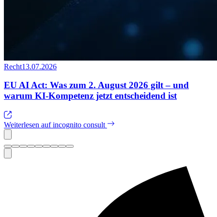
Recht
13.07.2026
EU AI Act: Was zum 2. August 2026 gilt – und
warum KI-Kompetenz jetzt entscheidend ist
Weiterlesen auf incognito consult