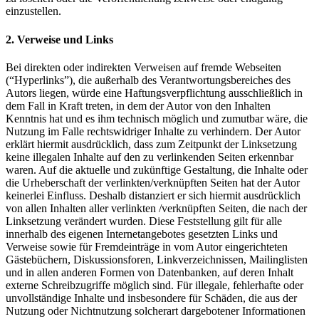
einzustellen.
2. Verweise und Links
Bei direkten oder indirekten Verweisen auf fremde Webseiten
(“Hyperlinks”), die außerhalb des Verantwortungsbereiches des
Autors liegen, würde eine Haftungsverpflichtung ausschließlich in
dem Fall in Kraft treten, in dem der Autor von den Inhalten
Kenntnis hat und es ihm technisch möglich und zumutbar wäre, die
Nutzung im Falle rechtswidriger Inhalte zu verhindern. Der Autor
erklärt hiermit ausdrücklich, dass zum Zeitpunkt der Linksetzung
keine illegalen Inhalte auf den zu verlinkenden Seiten erkennbar
waren. Auf die aktuelle und zukünftige Gestaltung, die Inhalte oder
die Urheberschaft der verlinkten/verknüpften Seiten hat der Autor
keinerlei Einfluss. Deshalb distanziert er sich hiermit ausdrücklich
von allen Inhalten aller verlinkten /verknüpften Seiten, die nach der
Linksetzung verändert wurden. Diese Feststellung gilt für alle
innerhalb des eigenen Internetangebotes gesetzten Links und
Verweise sowie für Fremdeinträge in vom Autor eingerichteten
Gästebüchern, Diskussionsforen, Linkverzeichnissen, Mailinglisten
und in allen anderen Formen von Datenbanken, auf deren Inhalt
externe Schreibzugriffe möglich sind. Für illegale, fehlerhafte oder
unvollständige Inhalte und insbesondere für Schäden, die aus der
Nutzung oder Nichtnutzung solcherart dargebotener Informationen