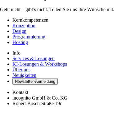
Geht nicht – gibt’s nicht. Teilen Sie uns Ihre Wünsche mit.
Kernkompetenzen
Konzeption
Design
Programmierung
Hosting
Info
Services & Lösungen
KI-Lösungen & Workshops
Über uns
Neuigkeiten
Newsletter-Anmeldung
Kontakt
incognito GmbH & Co. KG
Robert-Bosch-Straße 19c
48153 Münster
+49 251 703 66 88 0
info@incognito.ms